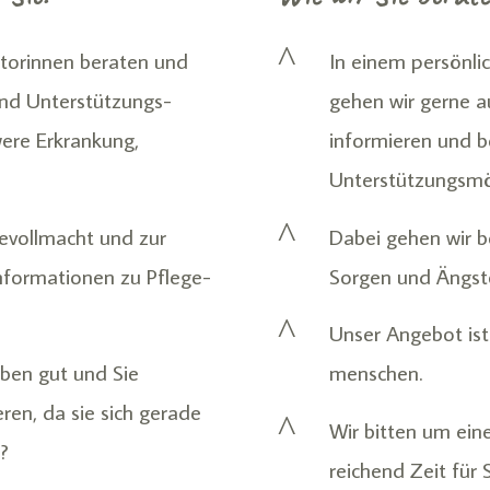
^
torinnen beraten und
In einem persönli
und Unterstützungs­
gehen wir gerne au
ere Erkrankung,
informieren und 
Unterstützungs­mö
^
e­vollmacht und zur
Dabei gehen wir b
nfor­mationen zu Pflege­
Sorgen und Ängste
^
Unser Angebot ist 
eben gut und Sie
menschen.
ren, da sie sich gerade
^
Wir bitten um ein
?
reichend Zeit für 