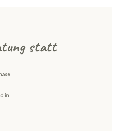
tung statt­
phase
d in