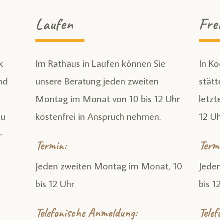
Laufen
Fre
k
Im Rathaus in Laufen können Sie
In K
end
unsere Beratung jeden zweiten
stätt
e
Montag im Monat von 10 bis 12 Uhr
letzt
zu
kosten­frei in Anspruch nehmen.
12 Uh
­
Termin:
Term
Jeden zweiten Montag im Monat, 10
Jede
bis 12 Uhr
bis 1
Telefonische Anmeldung:
Tele